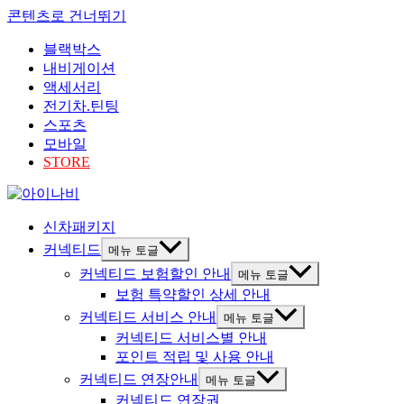
콘텐츠로 건너뛰기
블랙박스
내비게이션
액세서리
전기차.틴팅
스포츠
모바일
STORE
신차패키지
커넥티드
메뉴 토글
커넥티드 보험할인 안내
메뉴 토글
보험 특약할인 상세 안내
커넥티드 서비스 안내
메뉴 토글
커넥티드 서비스별 안내
포인트 적립 및 사용 안내
커넥티드 연장안내
메뉴 토글
커넥티드 연장권