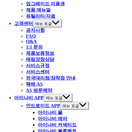
업그레이드 이용권
제품 매뉴얼
유틸리티/자료
고객센터
메뉴 토글
공지사항
FAQ
Q&A
1:1 문의
제품보증정보
매립장창상담
서비스규정
서비스센터
전국대리점/장착점 안내
택배 AS
AS 방문예약
아이나비 APP
메뉴 토글
안드로이드 APP
메뉴 토글
아이나비 몰
아이나비 에어
아이나비 커넥티드
아이나비 블루벤트