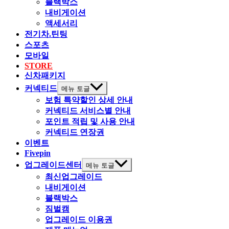
블랙박스
내비게이션
액세서리
전기차.틴팅
스포츠
모바일
STORE
신차패키지
커넥티드
메뉴 토글
보험 특약할인 상세 안내
커넥티드 서비스별 안내
포인트 적립 및 사용 안내
커넥티드 연장권
이벤트
Fivepin
업그레이드센터
메뉴 토글
최신업그레이드
내비게이션
블랙박스
짐벌캠
업그레이드 이용권