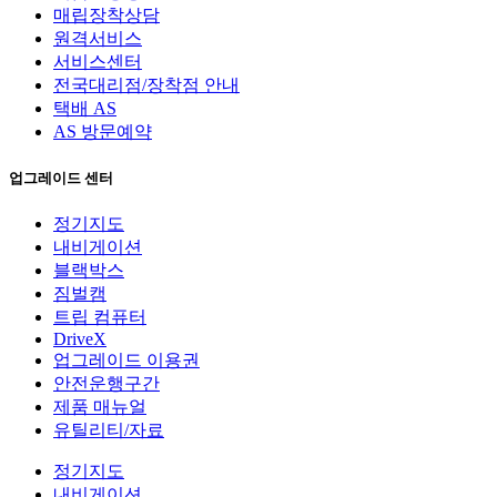
매립장착상담
원격서비스
서비스센터
전국대리점/장착점 안내
택배 AS
AS 방문예약
업그레이드 센터
정기지도
내비게이션
블랙박스
짐벌캠
트립 컴퓨터
DriveX
업그레이드 이용권
안전운행구간
제품 매뉴얼
유틸리티/자료
정기지도
내비게이션