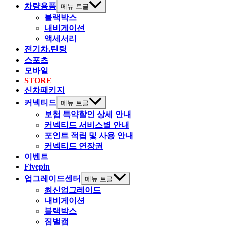
차량용품
메뉴 토글
블랙박스
내비게이션
액세서리
전기차.틴팅
스포츠
모바일
STORE
신차패키지
커넥티드
메뉴 토글
보험 특약할인 상세 안내
커넥티드 서비스별 안내
포인트 적립 및 사용 안내
커넥티드 연장권
이벤트
Fivepin
업그레이드센터
메뉴 토글
최신업그레이드
내비게이션
블랙박스
짐벌캠