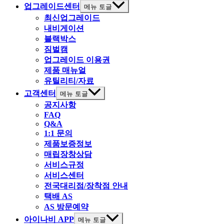
업그레이드센터
메뉴 토글
최신업그레이드
내비게이션
블랙박스
짐벌캠
업그레이드 이용권
제품 매뉴얼
유틸리티/자료
고객센터
메뉴 토글
공지사항
FAQ
Q&A
1:1 문의
제품보증정보
매립장창상담
서비스규정
서비스센터
전국대리점/장착점 안내
택배 AS
AS 방문예약
아이나비 APP
메뉴 토글