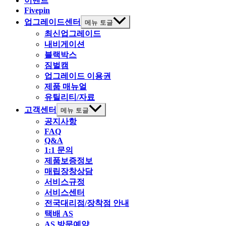
이벤트
Fivepin
업그레이드센터
메뉴 토글
최신업그레이드
내비게이션
블랙박스
짐벌캠
업그레이드 이용권
제품 매뉴얼
유틸리티/자료
고객센터
메뉴 토글
공지사항
FAQ
Q&A
1:1 문의
제품보증정보
매립장창상담
서비스규정
서비스센터
전국대리점/장착점 안내
택배 AS
AS 방문예약