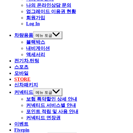
나의 온라인상담 문의
업그레이드 이용권 현황
회원가입
Log In
차량용품
메뉴 토글
블랙박스
내비게이션
액세서리
전기차.틴팅
스포츠
모바일
STORE
신차패키지
커넥티드
메뉴 토글
보험 특약할인 상세 안내
커넥티드 서비스별 안내
포인트 적립 및 사용 안내
커넥티드 연장권
이벤트
Fivepin