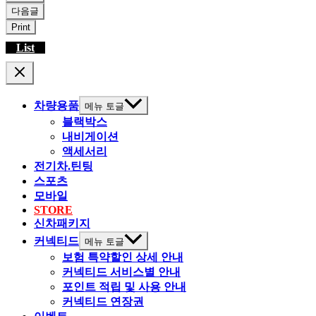
다음글
Print
List
차량용품
메뉴 토글
블랙박스
내비게이션
액세서리
전기차.틴팅
스포츠
모바일
STORE
신차패키지
커넥티드
메뉴 토글
보험 특약할인 상세 안내
커넥티드 서비스별 안내
포인트 적립 및 사용 안내
커넥티드 연장권