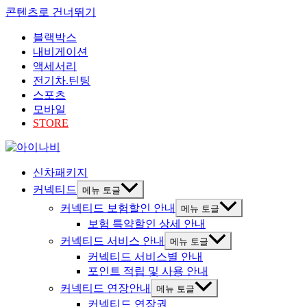
콘텐츠로 건너뛰기
블랙박스
내비게이션
액세서리
전기차.틴팅
스포츠
모바일
STORE
신차패키지
커넥티드
메뉴 토글
커넥티드 보험할인 안내
메뉴 토글
보험 특약할인 상세 안내
커넥티드 서비스 안내
메뉴 토글
커넥티드 서비스별 안내
포인트 적립 및 사용 안내
커넥티드 연장안내
메뉴 토글
커넥티드 연장권