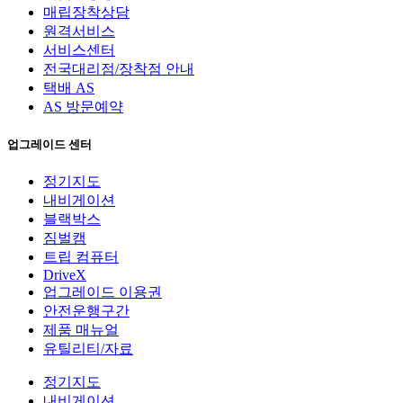
매립장착상담
원격서비스
서비스센터
전국대리점/장착점 안내
택배 AS
AS 방문예약
업그레이드 센터
정기지도
내비게이션
블랙박스
짐벌캠
트립 컴퓨터
DriveX
업그레이드 이용권
안전운행구간
제품 매뉴얼
유틸리티/자료
정기지도
내비게이션