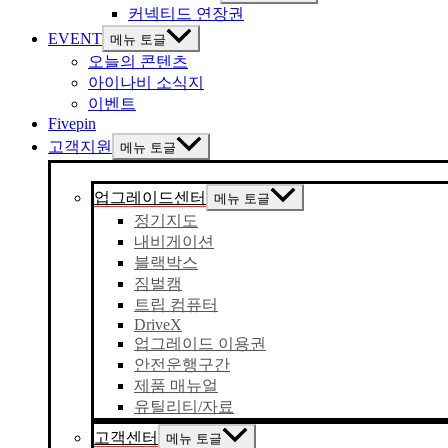
커넥티드 연장권
EVENT
메뉴 토글
오늘의 콘텐츠
아이나비 소식지
이벤트
Fivepin
고객지원
메뉴 토글
업그레이드센터
메뉴 토글
정기지도
내비게이션
블랙박스
짐벌캠
트립 컴퓨터
DriveX
업그레이드 이용권
안전운행구간
제품 매뉴얼
유틸리티/자료
고객센터
메뉴 토글