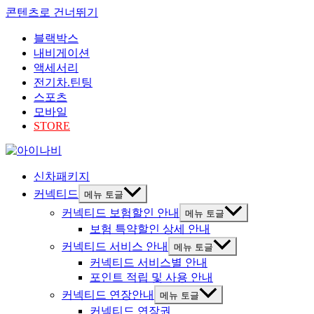
콘텐츠로 건너뛰기
블랙박스
내비게이션
액세서리
전기차.틴팅
스포츠
모바일
STORE
신차패키지
커넥티드
메뉴 토글
커넥티드 보험할인 안내
메뉴 토글
보험 특약할인 상세 안내
커넥티드 서비스 안내
메뉴 토글
커넥티드 서비스별 안내
포인트 적립 및 사용 안내
커넥티드 연장안내
메뉴 토글
커넥티드 연장권