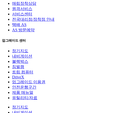
매립장착상담
원격서비스
서비스센터
전국대리점/장착점 안내
택배 AS
AS 방문예약
업그레이드 센터
정기지도
내비게이션
블랙박스
짐벌캠
트립 컴퓨터
DriveX
업그레이드 이용권
안전운행구간
제품 매뉴얼
유틸리티/자료
정기지도
내비게이션