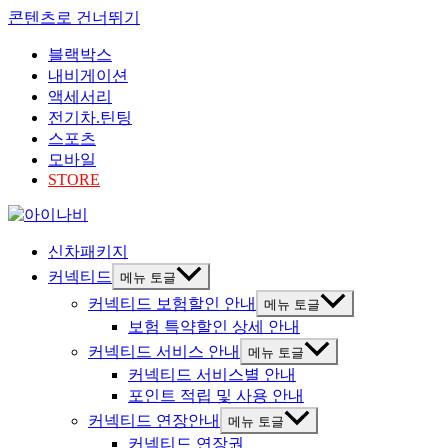
콘텐츠로 건너뛰기
블랙박스
내비게이션
액세서리
전기차.틴팅
스포츠
모바일
STORE
신차패키지
커넥티드
메뉴 토글
커넥티드 보험할인 안내
메뉴 토글
보험 특약할인 상세 안내
커넥티드 서비스 안내
메뉴 토글
커넥티드 서비스별 안내
포인트 적립 및 사용 안내
커넥티드 연장안내
메뉴 토글
커넥티드 연장권