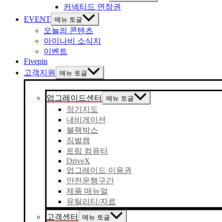
커넥티드 연장권
EVENT
메뉴 토글
오늘의 콘텐츠
아이나비 소식지
이벤트
Fivepin
고객지원
메뉴 토글
업그레이드센터
메뉴 토글
정기지도
내비게이션
블랙박스
짐벌캠
트립 컴퓨터
DriveX
업그레이드 이용권
안전운행구간
제품 매뉴얼
유틸리티/자료
고객센터
메뉴 토글