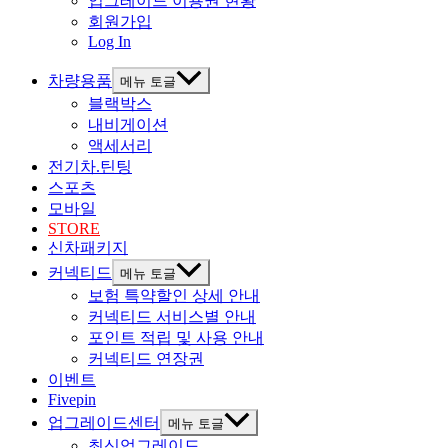
업그레이드 이용권 현황
회원가입
Log In
차량용품
메뉴 토글
블랙박스
내비게이션
액세서리
전기차.틴팅
스포츠
모바일
STORE
신차패키지
커넥티드
메뉴 토글
보험 특약할인 상세 안내
커넥티드 서비스별 안내
포인트 적립 및 사용 안내
커넥티드 연장권
이벤트
Fivepin
업그레이드센터
메뉴 토글
최신업그레이드