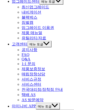
업그레이드센터
메뉴 토글
최신업그레이드
내비게이션
블랙박스
짐벌캠
업그레이드 이용권
제품 매뉴얼
유틸리티/자료
고객센터
메뉴 토글
공지사항
FAQ
Q&A
1:1 문의
제품보증정보
매립장창상담
서비스규정
서비스센터
전국대리점/장착점 안내
택배 AS
AS 방문예약
아이나비 APP
메뉴 토글