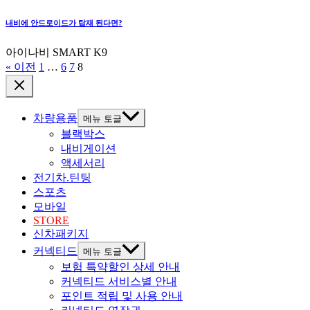
내비에 안드로이드가 탑재 된다면?
아이나비 SMART K9
« 이전
1
…
6
7
8
차량용품
메뉴 토글
블랙박스
내비게이션
액세서리
전기차.틴팅
스포츠
모바일
STORE
신차패키지
커넥티드
메뉴 토글
보험 특약할인 상세 안내
커넥티드 서비스별 안내
포인트 적립 및 사용 안내