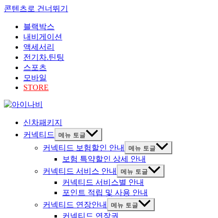
콘텐츠로 건너뛰기
블랙박스
내비게이션
액세서리
전기차.틴팅
스포츠
모바일
STORE
신차패키지
커넥티드
메뉴 토글
커넥티드 보험할인 안내
메뉴 토글
보험 특약할인 상세 안내
커넥티드 서비스 안내
메뉴 토글
커넥티드 서비스별 안내
포인트 적립 및 사용 안내
커넥티드 연장안내
메뉴 토글
커넥티드 연장권