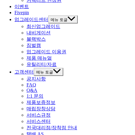
커넥티드 연장권
이벤트
Fivepin
업그레이드센터
메뉴 토글
최신업그레이드
내비게이션
블랙박스
짐벌캠
업그레이드 이용권
제품 매뉴얼
유틸리티/자료
고객센터
메뉴 토글
공지사항
FAQ
Q&A
1:1 문의
제품보증정보
매립장창상담
서비스규정
서비스센터
전국대리점/장착점 안내
택배 AS