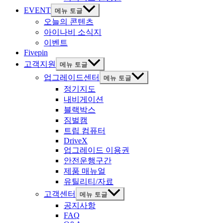
EVENT
메뉴 토글
오늘의 콘텐츠
아이나비 소식지
이벤트
Fivepin
고객지원
메뉴 토글
업그레이드센터
메뉴 토글
정기지도
내비게이션
블랙박스
짐벌캠
트립 컴퓨터
DriveX
업그레이드 이용권
안전운행구간
제품 매뉴얼
유틸리티/자료
고객센터
메뉴 토글
공지사항
FAQ