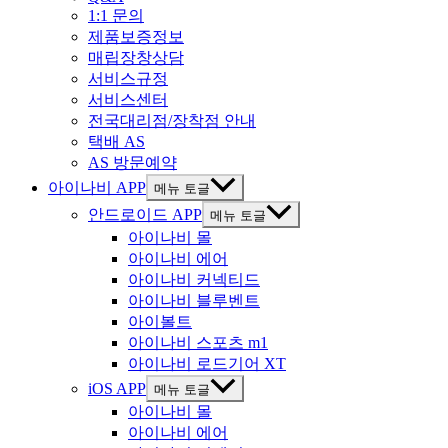
1:1 문의
제품보증정보
매립장창상담
서비스규정
서비스센터
전국대리점/장착점 안내
택배 AS
AS 방문예약
아이나비 APP
메뉴 토글
안드로이드 APP
메뉴 토글
아이나비 몰
아이나비 에어
아이나비 커넥티드
아이나비 블루벤트
아이볼트
아이나비 스포츠 m1
아이나비 로드기어 XT
iOS APP
메뉴 토글
아이나비 몰
아이나비 에어