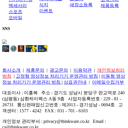
식지
새장소등록
액세서리
제품등록
이벤트
스포츠
모바일
SNS
회사소개
|
제휴문의
|
광고문의
|
이용약관
|
개인정보처리
방침
|
고정형 영상정보 처리기기 운영관리 방침
|
이동형 영상
정보 처리기기 운영관리 방침
|
상표권안내
|
이메일수집거부
대표이사 : 이흥복 주소 : 경기도 성남시 분당구 판교역로 240
(삼평동) 삼환하이펙스 A동 9층 사업자등록번호 : 229 - 81 -
26731 통신판매업신고번호 : 제2013 - 경기성남 - 0694호 고
객센터 : 1577 - 4242 FAX : 031 - 701 - 6103
개인정보 관리부서 : privacy@thinkware.co.kr Email :
cs@thinkware.co.kr