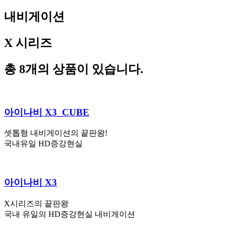
내비게이션
X 시리즈
총
8
개의 상품이 있습니다.
아이나비 X3_CUBE
셋톱형 내비게이션의 끝판왕!
국내유일 HD증강현실
아이나비 X3
X시리즈의 끝판왕
국내 유일의 HD증강현실 내비게이션