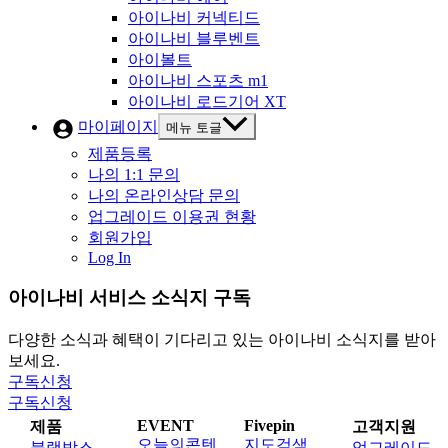
아이나비 커넥티드
아이나비 블루벤트
아이볼트
아이나비 스포츠 m1
아이나비 로드기어 XT
마이페이지
메뉴 토글
제품등록
나의 1:1 문의
나의 온라인상담 문의
업그레이드 이용권 현황
회원가입
Log In
아이나비 서비스 소식지 구독
다양한 소식과 혜택이 기다리고 있는 아이나비 소식지를 받아
보세요.
구독신청
구독신청
EVENT
Fivepin
제품
고객지원
오늘의콘텐
지도검색
블랙박스
업그레이드