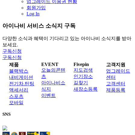
업그레이드 이용권 현황
회원가입
Log In
아이나비 서비스 소식지 구독
다양한 소식과 혜택이 기다리고 있는 아이나비 소식지를 받아
보세요.
구독신청
구독신청
EVENT
Fivepin
제품
고객지원
오늘의콘텐
지도검색
블랙박스
업그레이드
츠
인기장소
내비게이션
센터
아이나비소
길찾기
전기차.틴팅
고객센터
식지
새장소등록
액세서리
제품등록
이벤트
스포츠
모바일
SNS