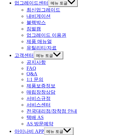
업그레이드센터
메뉴 토글
최신업그레이드
내비게이션
블랙박스
짐벌캠
업그레이드 이용권
제품 매뉴얼
유틸리티/자료
고객센터
메뉴 토글
공지사항
FAQ
Q&A
1:1 문의
제품보증정보
매립장창상담
서비스규정
서비스센터
전국대리점/장착점 안내
택배 AS
AS 방문예약
아이나비 APP
메뉴 토글