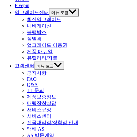
Fivepin
업그레이드센터
메뉴 토글
최신업그레이드
내비게이션
블랙박스
짐벌캠
업그레이드 이용권
제품 매뉴얼
유틸리티/자료
고객센터
메뉴 토글
공지사항
FAQ
Q&A
1:1 문의
제품보증정보
매립장창상담
서비스규정
서비스센터
전국대리점/장착점 안내
택배 AS
AS 방문예약