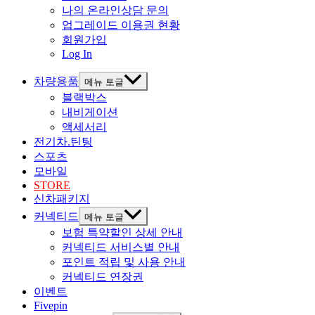
나의 온라인상담 문의
업그레이드 이용권 현황
회원가입
Log In
차량용품
메뉴 토글
블랙박스
내비게이션
액세서리
전기차.틴팅
스포츠
모바일
STORE
신차패키지
커넥티드
메뉴 토글
보험 특약할인 상세 안내
커넥티드 서비스별 안내
포인트 적립 및 사용 안내
커넥티드 연장권
이벤트
Fivepin