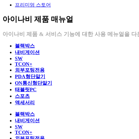
프리미엄 스토어
아이나비 제품 매뉴얼
아이나비 제품 & 서비스 기능에 대한 사용 메뉴얼을 다
블랙박스
내비게이션
SW
TCON+
외부포팅전용
PDA형단말기
ON통신형단말기
태블릿PC
스포츠
액세서리
블랙박스
내비게이션
SW
TCON+
외부포팅전용