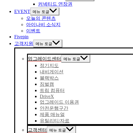
커넥티드 연장권
EVENT
메뉴 토글
오늘의 콘텐츠
아이나비 소식지
이벤트
Fivepin
고객지원
메뉴 토글
업그레이드센터
메뉴 토글
정기지도
내비게이션
블랙박스
짐벌캠
트립 컴퓨터
DriveX
업그레이드 이용권
안전운행구간
제품 매뉴얼
유틸리티/자료
고객센터
메뉴 토글