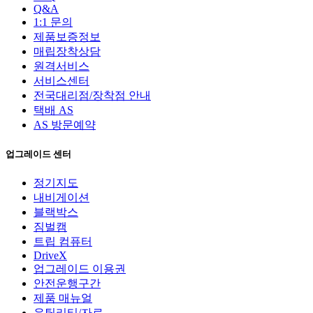
Q&A
1:1 문의
제품보증정보
매립장착상담
원격서비스
서비스센터
전국대리점/장착점 안내
택배 AS
AS 방문예약
업그레이드 센터
정기지도
내비게이션
블랙박스
짐벌캠
트립 컴퓨터
DriveX
업그레이드 이용권
안전운행구간
제품 매뉴얼
유틸리티/자료