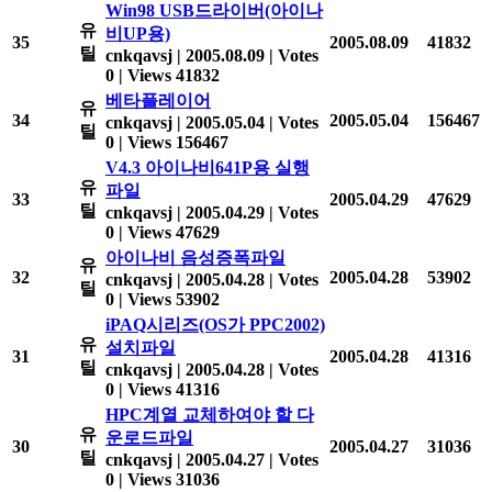
Win98 USB드라이버(아이나
유
비UP용)
35
2005.08.09
41832
틸
cnkqavsj
|
2005.08.09
|
Votes
0
|
Views 41832
베타플레이어
유
34
2005.05.04
156467
cnkqavsj
|
2005.05.04
|
Votes
틸
0
|
Views 156467
V4.3 아이나비641P용 실행
유
파일
33
2005.04.29
47629
틸
cnkqavsj
|
2005.04.29
|
Votes
0
|
Views 47629
아이나비 음성증폭파일
유
32
2005.04.28
53902
cnkqavsj
|
2005.04.28
|
Votes
틸
0
|
Views 53902
iPAQ시리즈(OS가 PPC2002)
유
설치파일
31
2005.04.28
41316
틸
cnkqavsj
|
2005.04.28
|
Votes
0
|
Views 41316
HPC계열 교체하여야 할 다
유
운로드파일
30
2005.04.27
31036
틸
cnkqavsj
|
2005.04.27
|
Votes
0
|
Views 31036