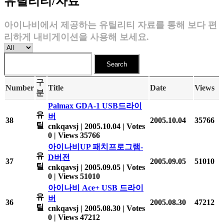
유틸리티/자료
아이나비에서 제공하는 유틸리티 자료를 통해 보다 편
리하게 내비게이션을 사용해 보세요.
Search
구
Number
Title
Date
Views
분
Palmax GDA-1 USB드라이
유
버
38
2005.10.04
35766
틸
cnkqavsj
|
2005.10.04
|
Votes
0
|
Views 35766
아이나비UP 패치프로그램-
유
D버전
37
2005.09.05
51010
틸
cnkqavsj
|
2005.09.05
|
Votes
0
|
Views 51010
아이나비 Ace+ USB 드라이
유
버
36
2005.08.30
47212
틸
cnkqavsj
|
2005.08.30
|
Votes
0
|
Views 47212