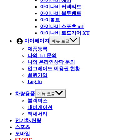
아이나비 에어
아이나비 커넥티드
아이나비 블루벤트
아이볼트
아이나비 스포츠 m1
아이나비 로드기어 XT
마이페이지
메뉴 토글
제품등록
나의 1:1 문의
나의 온라인상담 문의
업그레이드 이용권 현황
회원가입
Log In
차량용품
메뉴 토글
블랙박스
내비게이션
액세서리
전기차.틴팅
스포츠
모바일
STORE