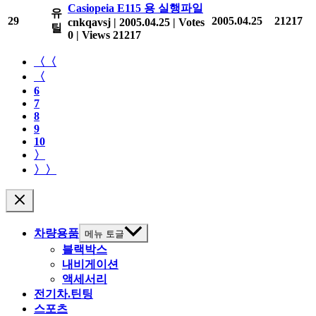
Casiopeia E115 용 실행파일
유
29
2005.04.25
21217
cnkqavsj
|
2005.04.25
|
Votes
틸
0
|
Views 21217
〈〈
〈
6
7
8
9
10
〉
〉〉
차량용품
메뉴 토글
블랙박스
내비게이션
액세서리
전기차.틴팅
스포츠