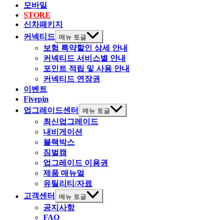
모바일
STORE
신차패키지
커넥티드
메뉴 토글
보험 특약할인 상세 안내
커넥티드 서비스별 안내
포인트 적립 및 사용 안내
커넥티드 연장권
이벤트
Fivepin
업그레이드센터
메뉴 토글
최신업그레이드
내비게이션
블랙박스
짐벌캠
업그레이드 이용권
제품 매뉴얼
유틸리티/자료
고객센터
메뉴 토글
공지사항
FAQ