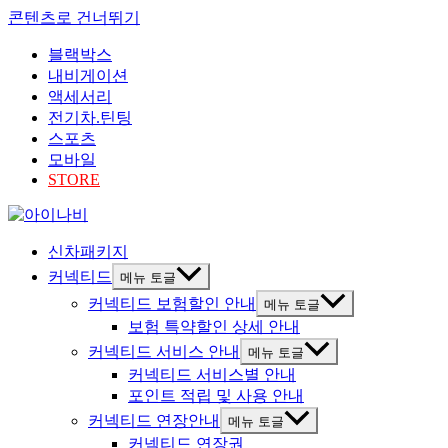
콘텐츠로 건너뛰기
블랙박스
내비게이션
액세서리
전기차.틴팅
스포츠
모바일
STORE
신차패키지
커넥티드
메뉴 토글
커넥티드 보험할인 안내
메뉴 토글
보험 특약할인 상세 안내
커넥티드 서비스 안내
메뉴 토글
커넥티드 서비스별 안내
포인트 적립 및 사용 안내
커넥티드 연장안내
메뉴 토글
커넥티드 연장권