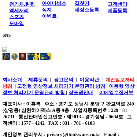
아이나비소
길찾기
전기차.틴팅
고객센터
식지
새장소등록
액세서리
제품등록
이벤트
스포츠
모바일
SNS
회사소개
|
제휴문의
|
광고문의
|
이용약관
|
개인정보처리
방침
|
고정형 영상정보 처리기기 운영관리 방침
|
이동형 영상
정보 처리기기 운영관리 방침
|
상표권안내
|
이메일수집거부
대표이사 : 이흥복 주소 : 경기도 성남시 분당구 판교역로 240
(삼평동) 삼환하이펙스 A동 9층 사업자등록번호 : 229 - 81 -
26731 통신판매업신고번호 : 제2013 - 경기성남 - 0694호 고
객센터 : 1577 - 4242 FAX : 031 - 701 - 6103
개인정보 관리부서 : privacy@thinkware.co.kr Email :