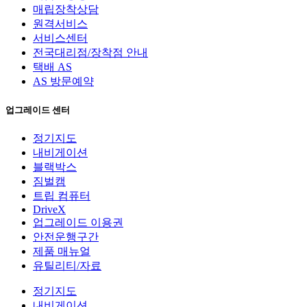
매립장착상담
원격서비스
서비스센터
전국대리점/장착점 안내
택배 AS
AS 방문예약
업그레이드 센터
정기지도
내비게이션
블랙박스
짐벌캠
트립 컴퓨터
DriveX
업그레이드 이용권
안전운행구간
제품 매뉴얼
유틸리티/자료
정기지도
내비게이션